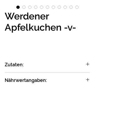
Werdener
Apfelkuchen -v-
Zutaten:
Äpfel*; DINKEL VOLLKORNMEHL*;
Nährwertangaben:
Rohrohrzucker Syramena*; Margarine*
(Palmöl*, Sonnenblumenöl*, Wasser,
Durchschnittliche
je 100 g
Salz, Zitronensaft*); Haferflocken gf*;
Nährwert­angaben
Sultaninen*; Wasser; MANDELN GANZ*;
MANDELN*; Maisquellstärke*;
Energie:
1119 kJ
Zitronensaftkonzentrat*; Steinsalz;
(267 kcal)
Zimt*; Backpulver*