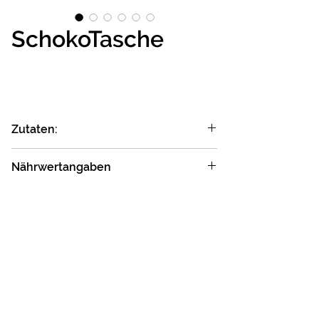
SchokoTasche
Zutaten:
WEIZENMEHL* Type 550, Wasser,
Nährwertangaben
Pflanzenmargarine* (Pflanzliche Fette*
(Shea*, Kokos*), Wasser, Emulgator:
Durchschnittliche
je 100 g
Lecithine* (Sonnenblume*),
Nährwert­angaben
Zitronensaftkonzentrat*, Speisesalz),
dunkle Schokoladenstäbchen*
Energie:
984 kJ
(Rohrohrzucker*, Kakaomasse*,
(235 kcal)
Kakaobutter*), Rübenzucker*,
Reissirup* (Reis*) Hefe*, Steinsalz,
Fett:
4,7 g
Weizeneiweiß*, Gerstenmalz*,