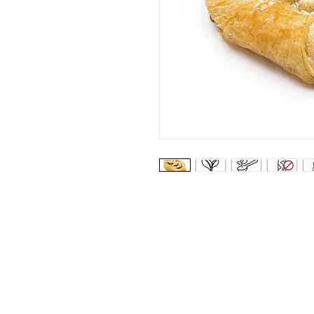
UNTERNEHMEN
R
> Sortiment
>