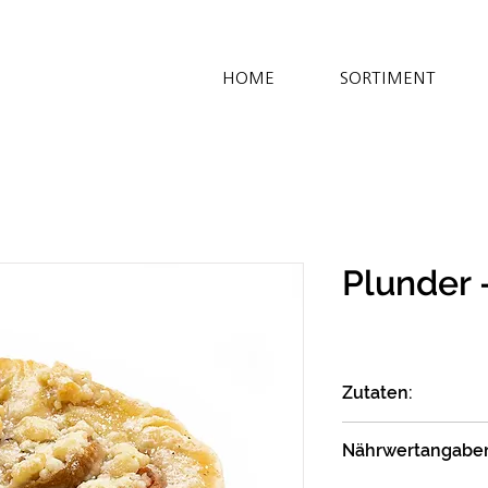
HOME
SORTIMENT
Plunder 
Zutaten:
WEIZENMEHL T550
Nährwertangabe
Syramena*; Margar
Sonnenblumenöl*, W