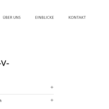
ÜBER UNS
EINBLICKE
KONTAKT
-V-
*; Wasser; Rohrohrzucker
n
ine* (Palmöl*,
asser, Salz, Zitronensaft*);