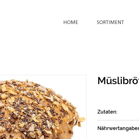
HOME
SORTIMENT
Müslibr
Zutaten:
DINKEL VOLLKORN
Nährwertangabe
SESAM*; PANIERME
Sonnenblumenöl*;