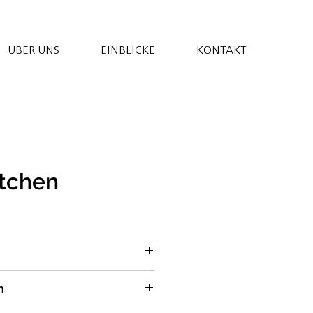
ÜBER UNS
EINBLICKE
KONTAKT
ötchen
MEHL*; DINKELMEHL T 630*;
n
HL DINKEL*; Hefe*;
 Rohrohrzucker Syramena*;