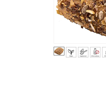
UNTERNEHMEN
R
> Sortiment
>