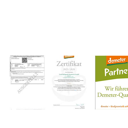
Bahnhofstraße 21 | 46145 Oberhause
Tel.: 0208 - 63 58 96 33
Montag und Dienstag geschlossen
Mittwoch bis Freitag 08:00 - 18:00 Uhr
Samstag von 08:00 - 14:00 Uhr