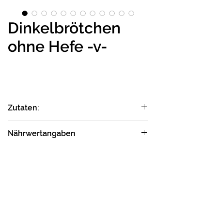
Dinkelbrötchen
ohne Hefe -v-
Zutaten:
DINKEL VOLLKORNMEHL*; Wasser;
Nährwertangaben
PANIERMEHL DINKEL*;
DINKELFLOCKEN*; Steinsalz; Maismehl*
Durchschnittliche
je 100 g
Nährwert­angaben
Enthaltene Allergene:
Glutenhaltige Getreide (Dinkel). Dieser
Energie:
827kJ
Artikel enthält folgende Zutaten mit
(198 kcal)
ausgewiesenen Allergenen: DINKEL