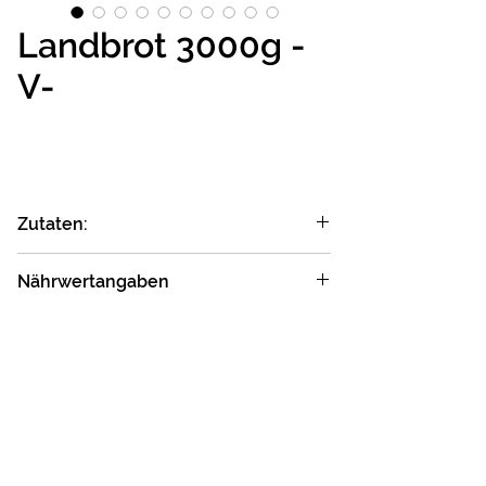
Landbrot 3000g -
V-
Zutaten:
Wasser; DEMETER
Nährwertangaben
ROGGENVOLLKORNMEHL**; DEMETER
WEIZENVOLKORNMEHL**;
Durchschnittliche
je 100 g
ROGGENFLOCKEN*; Steinsalz;
Nährwert­angaben
Maismehl*
Energie:
755 kJ
(180 kcal)
Enthaltene Allergene:
Glutenhaltige Getreide (Weizen,
Fett:
1,2 g