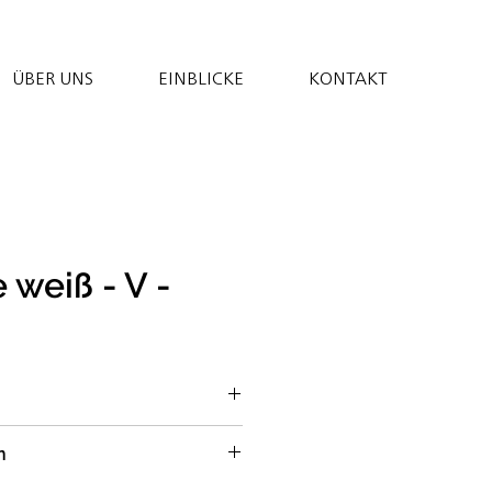
ÜBER UNS
EINBLICKE
KONTAKT
 weiß - V -
; Wasser; Olivenöl*;
n
ZENmehl Type 550**,
**, LUPINENmehl*,