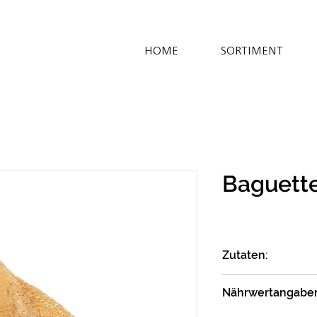
HOME
SORTIMENT
Baguette
Zutaten:
WEIZENMEHL T550*
Nährwertangabe
Backmittel** (WEI
GERSTENmalzmehl